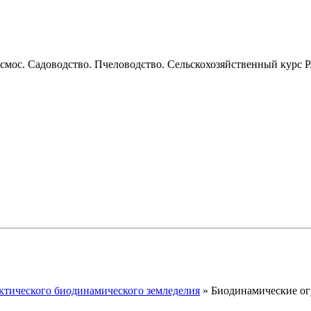
смос. Садоводство. Пчеловодство. Сельскохозяйственный курс Р
ктического биодинамического земледелия
»
Биодинамические о