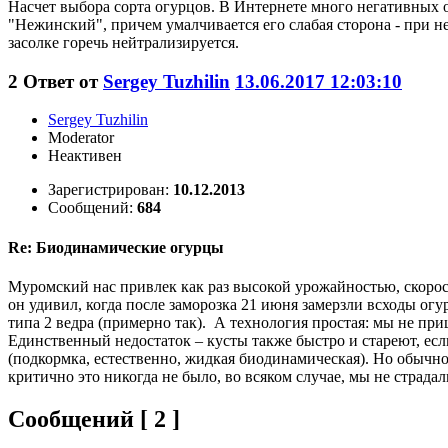
Насчет выбора сорта огурцов. В Интернете много негативных 
"Нежинский", причем умалчивается его слабая сторона - при 
засолке горечь нейтрализируется.
2
Ответ от
Sergey Tuzhilin
13.06.2017 12:03:10
Sergey Tuzhilin
Moderator
Неактивен
Зарегистрирован:
10.12.2013
Сообщений:
684
Re: Биодинамические огурцы
Муромский нас привлек как раз высокой урожайностью, скорос
он удивил, когда после заморозка 21 июня замерзли всходы ог
типа 2 ведра (примерно так). А технология простая: мы не при
Единственный недостаток – кусты также быстро и стареют, ес
(подкормка, естественно, жидкая биодинамическая). Но обычно 
критично это никогда не было, во всяком случае, мы не страд
Сообщений [ 2 ]