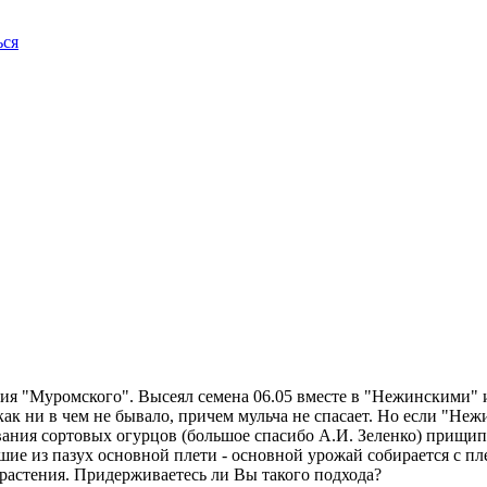
ься
ия "Муромского". Высеял семена 06.05 вместе в "Нежинскими" 
т как ни в чем не бывало, причем мульча не спасает. Но если "
ания сортовых огурцов (большое спасибо А.И. Зеленко) прищипы
ие из пазух основной плети - основной урожай собирается с п
 растения. Придерживаетесь ли Вы такого подхода?