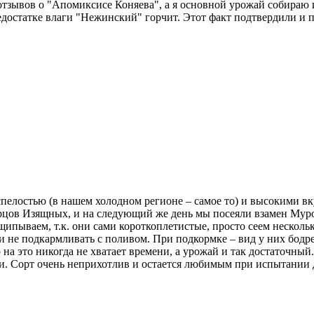
отзывов о "Апомиксисе Коняева", а я основной урожай собираю и
недостатке влаги "Нежинский" горчит. Этот факт подтвердили и
пелостью (в нашем холодном регионе – самое то) и высокими вк
урцов Изящных, и на следующий же день мы посеяли взамен Муро
щипываем, т.к. они сами короткоплетистые, просто сеем несколь
ли не подкармливать с поливом. При подкормке – вид у них бод
на это никогда не хватает времени, а урожай и так достаточный.
али. Сорт очень неприхотлив и остается любимым при испытании 