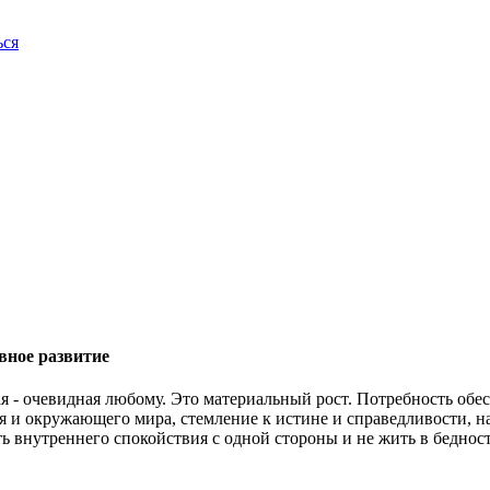
ься
вное развитие
я - очевидная любому. Это материальный рост. Потребность обесп
ебя и окружающего мира, стемление к истине и справедливости, 
ять внутреннего спокойствия с одной стороны и не жить в беднос