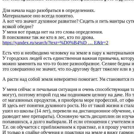
Для начала надо разобраться в определениях.
Материальное оно всегда понятно.
А вот что значит духовное развитие? Сидеть и петь мантры су
всякой обедне?
У меня вот правда нет на это слова определения.
В поисковике так же кто в лес, кто по дрова.
https://yandex.ru/search/?text=%D0%B4%D … E&lr=2
Есть что и необходимо человеку на земле в пару к материальном
У городских людей есть единственная важная привычка, которую 
можно заменить на что-то более разнообразное. Селяне бедны и
это совершенно не значит, что по-другому будет тяжелее или в 
А расти над собой земля невероятно помогает. Ум становится 
У меня сейчас и печальная ситуация и очень способствующая та
могут), поэтому второй год мы поднимаем целину на даче. Но т.
от магазинных продуктов, я приобрела море профессий, от офи
И здесь нет понятия духовного роста. Но от такой жизни я с
ушел из школы (14 лет), перевели на дистанционное обучение, и 
разводит мне препараты). Основную часть дисциплин он изуча
попавшихся, а долго выбирали. И если отношения с учителем на
Т.е. он обучается с приближением к практике, и я прошу учите
И только в спайке обучения и практики на земле я вижу гармо