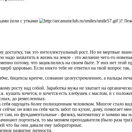
тками (или с утками
)? Леж
у достатку, так это интеллектуальный рост. Но не мертвые знания
надо захватить в жизнь на земле - это желание чего-то новеньког
менно потому, что зациклились на своем быте. У них нет этой п
ущерб здоровью. Если никто тебе не ответил на твой вопрос так, 
гибче, бицепсы крепче, сознание целеустремленнее, а пальцы пе
кому росту над собой. Заработка мужа не хватает на органически
к. кушать хочется, и хочется есть хлебушек с маслом, и с полож
сных, до ремесленных.
тала себя ощущать более полноценным человеком. Многое стало 
сейчас он взял на себя часть забот по кухне, дому, помогает мне
ет сам, но фундаментальные - физику, математику и химию мы н
чинают портиться, то мы меняем преподавателя (было раза три).
лей что бы они давали ему лабораторные.
ничное развитие личности.