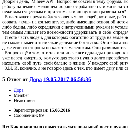
Добрый день, Mineev AP! Вопрос не совсем в тему форума. Ес
работу на земле с желанием хорошо зарабатывать и жить на э
неживым существам и при этом активно духовно развиваться? 
В настоящее время найдется очень мало людей, которые, работ
сорвать «куш» на конъюнктуре, либо имеющие основной источни
либо бедны, либо середнячки с натруженными руками и устал
тем самым лишает его возможности удерживать в себе определ
И есть часть людей, для которых богатство от труда на земле
не сможет заменить никакое денежное богатство. Они «богаты»
даже если со стороны он кажется маленьким. Они развиваются 
Вопрос ещё в том, что так или иначе все однажды приходят к 
уже перед смертью, кому-то для этого нужно долго проработать
находить свой путь, свой баланс в жизни. У каждого свой ритм
З.Ы. И, конечно, я не говорю здесь о тех, кто имеет дачу или
5
Ответ от
Дора
19.05.2017 06:58:36
Дора
Member
Неактивен
Зарегистрирован:
15.06.2016
Сообщений:
89
Re: Как правильно совместить материальный рост и духовн