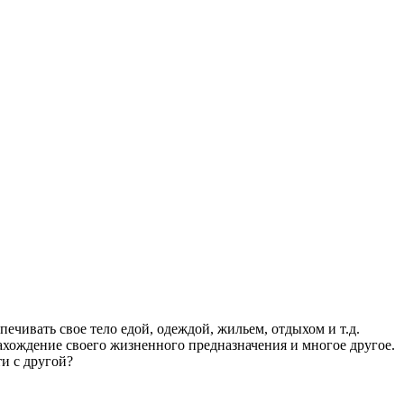
ечивать свое тело едой, одеждой, жильем, отдыхом и т.д.
нахождение своего жизненного предназначения и многое другое.
ти с другой?