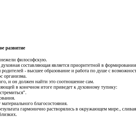
ое развитие
, нежели философскую.
духовная составляющая является приоритетной в формировании
я родителей - высшее образование и работа по душе с возможно
с организма.
го, и он должен найти это соотношение сам.
яющей в конечном итоге приведет к духовному тупику:
 стремиться".
ования.
 материального благосостояния.
езультата гармонично растворялись в окружающем мире., сливая
близких.