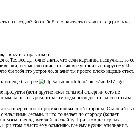
ать на гвоздях? Знать библию наизусть и ходить в церковь ко
, а в купе с практикой.
о. Т.е. всегда точно знать, что если картинка наскучила, то ее
ривычки, нет мысли поискать как все устроить по-другому. И
что бы тебя это устроило, значит ты просто плохо ищешь ответ.
чатают еще быстрее
е продукты (дети другие из-за сильной аллергии есть не
енным на него сыром, то за эти годы последовательного отказа
видится совершенно с противоположенной стороны. Старший сын
 с младшими детьми, и что-то делает по огороду (копает,
анимаем преподавателей по скайпу. При этом не первых
 При этом я часто ему объясняю, где ему нужны эти знания.