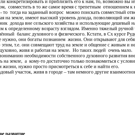
ли конкретизировать и приблизить его к нам, то, возможно вы
том, совместить в то же самое время с трепетным отношением к
- то тогда на заданный вопрос можно поискать совместный отве
ая на земле, имеют высокий уровень дохода, позволяющий им жи
к дохода вне сельского хозяйства и использующие дешевый наем
ым к определенному возрасту взглядом. Именно тяжелый ручной 
ённый баланс духовного и физического. Кстати, в Сх курсе Ру
 не нужно, они богаты познанием жизни. Они открывают для себя
 этим, т.е. они совмещают труд на земле и общение с живым и н
духовно, живя и работая на земле. Но таких людей очень мало.
пониманию необходимости собственного духовного развития вне 
 на земле, а кому-то достаточно только познакомиться с услови
 жизни, нужно просто присмотреться к себе и найти его.
 садовый участок, живя в городе – там немного другие взаимоотн
ое развитие