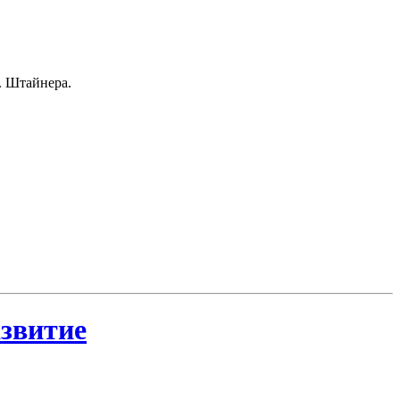
. Штайнера.
азвитие