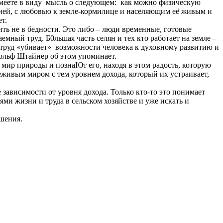
 имеете в виду мысль о следующем: как можно физическую
 ней, с любовью к земле-кормилице и населяющим её живым и
т.
ть не в бедности. Это либо – люди временные, готовые
ный труд. Б0льшая часть селян и тех кто работает на земле –
труд «убивает» возможности человека к духовному развитию и
дольф Штайнер об этом упоминает.
 мир природы и познаЮт его, находя в этом радость, которую
еживым миром с тем уровнем дохода, который их устраивает,
зависимости от уровня дохода. Только кто-то это понимает
ями жизни и труда в сельском хозяйстве и уже искать и
ошения.