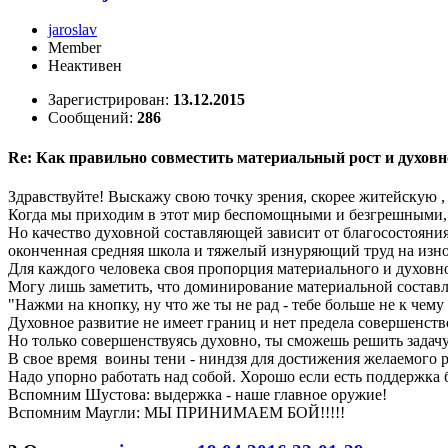
jaroslav
Member
Неактивен
Зарегистрирован:
13.12.2015
Сообщений:
286
Re: Как правильно совместить материальный рост и духовн
Здравствуйте! Выскажу свою точку зрения, скорее житейскую 
Когда мы приходим в этот мир беспомощными и безгрешными, 
Но качество духовной составляющей зависит от благосостояни
оконченная средняя школа и тяжелый изнуряющий труд на изно
Для каждого человека своя пропорция материального и духовно
Могу лишь заметить, что доминирование материальной составл
"Нажми на кнопку, ну что же ты не рад - тебе больше не к чему
Духовное развитие не имеет границ и нет предела совершенств
Но только совершенствуясь духовно, ты сможешь решить задачу
В свое время воины тени - ниндзя для достижения желаемого р
Надо упорно работать над собой. Хорошо если есть поддержка 
Вспомним Шустова: выдержка - наше главное оружие!
Вспомним Маугли: МЫ ПРИНИМАЕМ БОЙ!!!!!