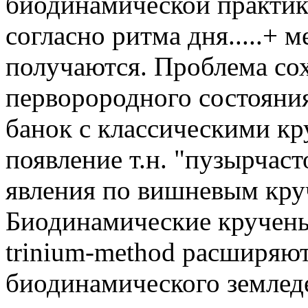
биодинамической практики
согласно ритма дня.....+ м
получаются. Проблема со
перворородного состояни
банок с классическими к
появление т.н. "пузырчаст
явления по вишневым кру
Биодинамические кручень
trinium-method расширяю
биодинамического землед