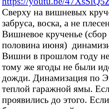
https://youtu.be/47XsSlQ5
Сверху на вишневых круч
забруса, воска, а не плесе
Вишневое крученье (сбор 
половина июня) динамизир
Вишни в прошлом году не 
тому же ягоды не были и
дожди. Динамизация по Эн
теплой гаражной ямы. Есл
проявились до этого. Есл